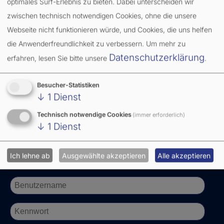
optimales Surf-Erlebnis zu bieten. Dabei unterscheiden wir
zwischen technisch notwendigen Cookies, ohne die unsere
Möchten Sie mehr über die Vorteile des
Webseite nicht funktionieren würde, und Cookies, die uns helfen
Dienstleistungsvertrags erfahren?
die Anwenderfreundlichkeit zu verbessern.
Um mehr zu
Wir beraten Sie gerne!
Datenschutzerklärung
erfahren, lesen Sie bitte unsere
.
Sie erreichen uns telefonisch unter:
069/97945 - 0
Besucher-Statistiken
↓
1
Dienst
oder per E-Mail:
regelwerke@eurokartensysteme.de
Technisch notwendige Cookies
(immer erforderlich)
↓
1
Dienst
Bitte loggen Sie sich hier mit
Ihren Zugangsdaten ein.
Ich lehne ab
Ausgewählte akzeptieren
Alle akzeptieren